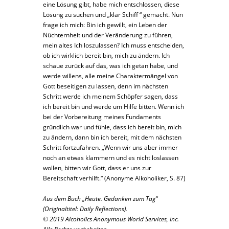
eine Lösung gibt, habe mich entschlossen, diese
Lösung zu suchen und „klar Schiff “ gemacht. Nun
frage ich mich: Bin ich gewillt, ein Leben der
Nüchternheit und der Veränderung zu führen,
mein altes Ich loszulassen? Ich muss entscheiden,
ob ich wirklich bereit bin, mich zu ändern. Ich
schaue zurück auf das, was ich getan habe, und
werde willens, alle meine Charaktermängel von
Gott beseitigen zu lassen, denn im nächsten
Schritt werde ich meinem Schöpfer sagen, dass
ich bereit bin und werde um Hilfe bitten. Wenn ich
bei der Vorbereitung meines Fundaments
gründlich war und fühle, dass ich bereit bin, mich
zu ändern, dann bin ich bereit, mit dem nächsten
Schritt fortzufahren. „Wenn wir uns aber immer
noch an etwas klammern und es nicht loslassen
wollen, bitten wir Gott, dass er uns zur
Bereitschaft verhilft.“ (Anonyme Alkoholiker, S. 87)
Aus dem Buch „Heute. Gedanken zum Tag“
(Originaltitel: Daily Reflections).
© 2019 Alcoholics Anonymous World Services, Inc.