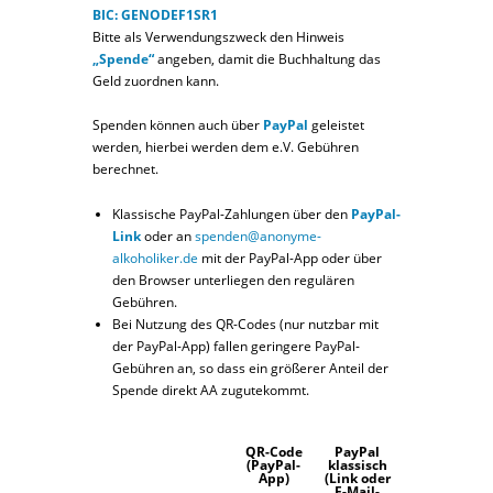
BIC: GENODEF1SR1
Bitte als Verwendungszweck den Hinweis
„Spende“
angeben, damit die Buchhaltung das
Geld zuordnen kann.
Spenden können auch über
PayPal
geleistet
werden, hierbei werden dem e.V. Gebühren
berechnet.
Klassische PayPal-Zahlungen über den
PayPal-
Link
oder an
spenden@anonyme-
alkoholiker.de
mit der PayPal-App oder über
den Browser unterliegen den regulären
Gebühren.
Bei Nutzung des QR-Codes (nur nutzbar mit
der PayPal-App) fallen geringere PayPal-
Gebühren an, so dass ein größerer Anteil der
Spende direkt AA zugutekommt.
QR-Code
PayPal
(PayPal-
klassisch
App)
(Link oder
E-Mail-