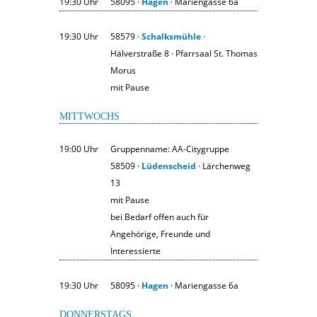
19:30 Uhr
58095 ·
Hagen
· Mariengasse 6a
19:30 Uhr
58579 ·
Schalksmühle
·
Hälverstraße 8 · Pfarrsaal St. Thomas
Morus
mit Pause
MITTWOCHS
19:00 Uhr
Gruppenname: AA-Citygruppe
58509 ·
Lüdenscheid
· Lärchenweg
13
mit Pause
bei Bedarf offen auch für
Angehörige, Freunde und
Interessierte
19:30 Uhr
58095 ·
Hagen
· Mariengasse 6a
DONNERSTAGS