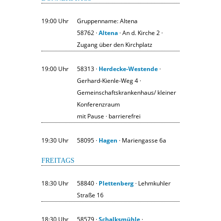
19:00 Uhr
Gruppenname: Altena
58762 ·
Altena
· An d. Kirche 2 ·
Zugang über den Kirchplatz
19:00 Uhr
58313 ·
Herdecke-Westende
·
Gerhard-Kienle-Weg 4 ·
Gemeinschaftskrankenhaus/ kleiner
Konferenzraum
mit Pause · barrierefrei
19:30 Uhr
58095 ·
Hagen
· Mariengasse 6a
FREITAGS
18:30 Uhr
58840 ·
Plettenberg
· Lehmkuhler
Straße 16
18:30 Uhr
58579 ·
Schalksmühle
·