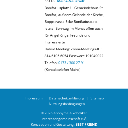
55118 ·
Mainz-Neustadt
·
Bonifaziusplatz 1 · Gemeindehaus St
Bonifaz, auf dem Gelände der Kirche,
Boppstrasse Ecke Bonifatiusplatz.
letzter Sonntag im Monat offen auch
für Angehörige, Freunde und
Interessierte
Hybrid Meeting: Zoom-Meetings-ID:
814 6105 6054 Passwort: 191049022
Telefon:
0173 / 300 27 91
(Kontakttelefon Mainz)
Impressum
Datenschutzerklärung
Sitemap
Nutzungsbedingungen
© 2026 Anonyme Alkoholiker
Interessengemeinschaft e.V.
Konzeption und Gestaltung:
BEST FRIEND