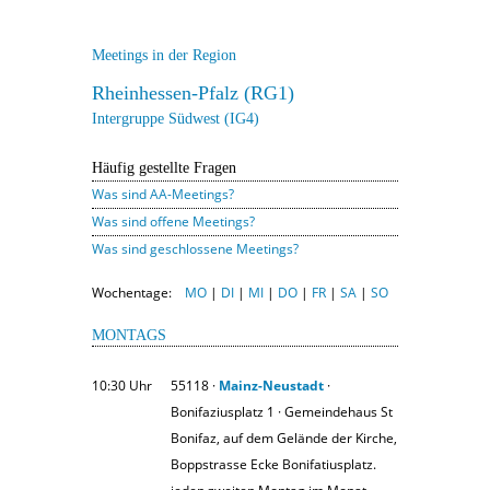
Meetings in der Region
Rheinhessen-Pfalz (RG1)
Intergruppe Südwest (IG4)
Häufig gestellte Fragen
Was sind AA-Meetings?
Was sind offene Meetings?
Was sind geschlossene Meetings?
Wochentage:
MO
|
DI
|
MI
|
DO
|
FR
|
SA
|
SO
MONTAGS
10:30 Uhr
55118 ·
Mainz-Neustadt
·
Bonifaziusplatz 1 · Gemeindehaus St
Bonifaz, auf dem Gelände der Kirche,
Boppstrasse Ecke Bonifatiusplatz.