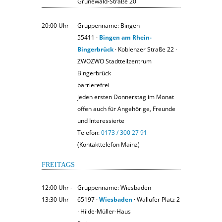
Grünewald-Straße 20
20:00 Uhr
Gruppenname: Bingen
55411 ·
Bingen am Rhein-
Bingerbrück
· Koblenzer Straße 22 ·
ZWOZWO Stadtteilzentrum
Bingerbrück
barrierefrei
jeden ersten Donnerstag im Monat
offen auch für Angehörige, Freunde
und Interessierte
Telefon:
0173 / 300 27 91
(Kontakttelefon Mainz)
FREITAGS
12:00 Uhr ‐
Gruppenname: Wiesbaden
13:30 Uhr
65197 ·
Wiesbaden
· Wallufer Platz 2
· Hilde-Müller-Haus