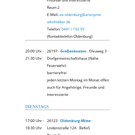
Freunde und Interessierte
Raum 2
E-Mail:
aa-oldenburg@anonyme-
alkoholiker.de
Telefon:
0441 / 192 95
(Kontakttelefon Oldenburg)
20:00 Uhr ‐
26197 ·
Großenkneten
· Efeuweg 3 ·
21:30 Uhr
Dorfgemeinschaftshaus (Nähe
Feuerwehr)
barrierefrei
jeden letzten Montag im Monat offen
auch für Angehörige, Freunde und
Interessierte
DIENSTAGS
17:00 Uhr ‐
26123 ·
Oldenburg-Mitte
·
18:30 Uhr
Lindenstraße 12A · BeKoS