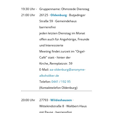
19:30 Uhr ‐
Gruppenname: Ohmstede Dienstag
21:00 Uhr
26125 ·
Oldenburg
· Butjadinger
Straße 59 · Gemeindehaus
barrierefrei
jeden letzten Dienstag im Monat
offen auch für Angehörige, Freunde
und Interessierte
Meeting findet zurzeit im "Orgel-
Café" statt - hinter der
Kirche,.Rennplatzstr. 59
E-Mail:
aa-oldenburg@anonyme-
alkoholiker.de
Telefon:
0441 / 192 95
(Kontakttelefon Oldenburg)
20:00 Uhr
27793 ·
Wildeshausen
·
Wittekindstraße 8 · Waltbert-Haus
mit Pause · barrierefrei