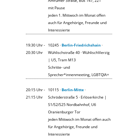
Amrumer Straße, Bus 147, 221
mit Pause
jeden 1. Mittwoch im Monat offen
auch für Angehörige, Freunde und
Interessierte
19:30 Uhr ‐
10245 ·
Berlin-Friedrichshain
·
20:30 Uhr
Wühlischstraße 40 · WühlischVierzig
| U5, Tram M13
Schritte- und
Sprecher*innenmeeting, LGBTQIA+
20:15 Uhr ‐
10115 ·
Berlin-Mitte
·
21:15 Uhr
Schröderstraße 5 · Erlöserkirche |
S1/S2/S25 Nordbahnhof, U6
Oranienburger Tor
jeden Mittwoch im Monat offen auch
für Angehörige, Freunde und
Interessierte