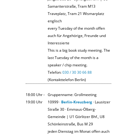
Samariterstraße, Tram M13
Traveplatz, Tram 21 Wismarplatz
englisch
every Tuesday of the month offen
auch für Angehörige, Freunde und
Interessierte
This is a big book study meeting. The
last Tuesday of the month is a
speaker / chip meeting.
Telefon:
030 / 30 30 66 88
(Kontakttelefon Berlin)
18:00 Uhr ‐
Gruppenname: Grollmeeting
19:00 Uhr
10999 ·
Berlin-Kreuzberg
· Lausitzer
Straße 30 · Emmaus-Ölberg-
Gemeinde | U1 Görlitzer Bhf., U8
Schönleinstraße, Bus M 29
jeden Dienstag im Monat offen auch