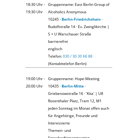
18:30 Uhr ‐
Gruppenname: East Berlin Group of
19:30 Uhr
Alcoholics Anonymous
10245 ·
Berlin-Friedrichshain
·
Rudolfstraße 14 · Ev. Zwinglikirche |
S + U Warschauer Straße
barrierefrei
englisch
Telefon:
030 / 30 30 66 88
(Kontakttelefon Berlin)
19:00 Uhr ‐
Gruppenname: Hope-Meeting
20:00 Uhr
10435 ·
Berlin-Mitte
·
Griebenowstraße 16 · 'Kita' | U8
Rosenthaler Platz, Tram 12, M1
jeden Sonntag im Monat offen auch
für Angehörige, Freunde und
Interessierte
Themen- und
Sprecher*innenmeeting