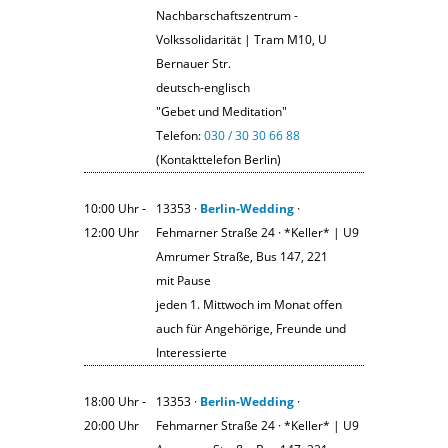
Nachbarschaftszentrum -
Volkssolidarität | Tram M10, U
Bernauer Str.
deutsch-englisch
"Gebet und Meditation"
Telefon:
030 / 30 30 66 88
(Kontakttelefon Berlin)
10:00 Uhr ‐
13353 ·
Berlin-Wedding
·
12:00 Uhr
Fehmarner Straße 24 · *Keller* | U9
Amrumer Straße, Bus 147, 221
mit Pause
jeden 1. Mittwoch im Monat offen
auch für Angehörige, Freunde und
Interessierte
18:00 Uhr ‐
13353 ·
Berlin-Wedding
·
20:00 Uhr
Fehmarner Straße 24 · *Keller* | U9