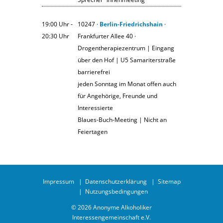
19:00 Uhr ‐
10247 ·
Berlin-Friedrichshain
·
20:30 Uhr
Frankfurter Allee 40 ·
Drogentherapiezentrum | Eingang
über den Hof | U5 Samariterstraße
barrierefrei
jeden Sonntag im Monat offen auch
für Angehörige, Freunde und
Interessierte
Blaues-Buch-Meeting | Nicht an
Feiertagen
Impressum
Datenschutzerklärung
Sitemap
Nutzungsbedingungen
© 2026 Anonyme Alkoholiker
Interessengemeinschaft e.V.