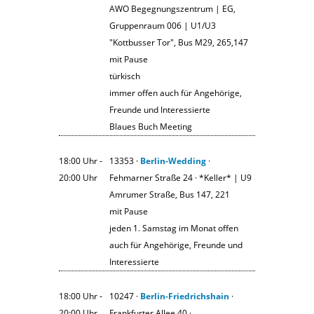
AWO Begegnungszentrum | EG,
Gruppenraum 006 | U1/U3
"Kottbusser Tor", Bus M29, 265,147
mit Pause
türkisch
immer offen auch für Angehörige,
Freunde und Interessierte
Blaues Buch Meeting
18:00 Uhr ‐
13353 ·
Berlin-Wedding
·
20:00 Uhr
Fehmarner Straße 24 · *Keller* | U9
Amrumer Straße, Bus 147, 221
mit Pause
jeden 1. Samstag im Monat offen
auch für Angehörige, Freunde und
Interessierte
18:00 Uhr ‐
10247 ·
Berlin-Friedrichshain
·
20:00 Uhr
Frankfurter Allee 40 ·