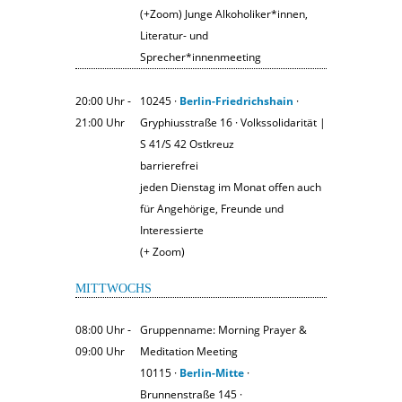
(+Zoom) Junge Alkoholiker*innen,
Literatur- und
Sprecher*innenmeeting
20:00 Uhr ‐
10245 ·
Berlin-Friedrichshain
·
21:00 Uhr
Gryphiusstraße 16 · Volkssolidarität |
S 41/S 42 Ostkreuz
barrierefrei
jeden Dienstag im Monat offen auch
für Angehörige, Freunde und
Interessierte
(+ Zoom)
MITTWOCHS
08:00 Uhr ‐
Gruppenname: Morning Prayer &
09:00 Uhr
Meditation Meeting
10115 ·
Berlin-Mitte
·
Brunnenstraße 145 ·