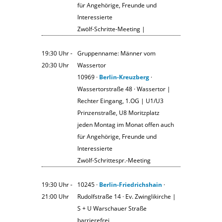
für Angehörige, Freunde und
Interessierte
Zwölf-Schritte-Meeting |
19:30 Uhr ‐
Gruppenname: Männer vom
20:30 Uhr
Wassertor
10969 ·
Berlin-Kreuzberg
·
Wassertorstraße 48 · Wassertor |
Rechter Eingang, 1.OG | U1/U3
Prinzenstraße, U8 Moritzplatz
jeden Montag im Monat offen auch
für Angehörige, Freunde und
Interessierte
Zwölf-Schrittespr.-Meeting
19:30 Uhr ‐
10245 ·
Berlin-Friedrichshain
·
21:00 Uhr
Rudolfstraße 14 · Ev. Zwinglikirche |
S + U Warschauer Straße
barrierefrei