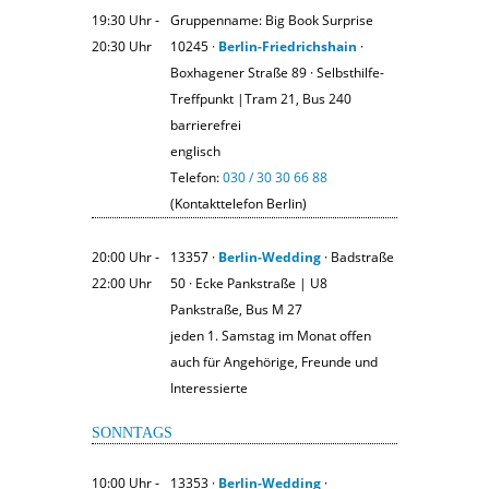
19:30 Uhr ‐
Gruppenname: Big Book Surprise
20:30 Uhr
10245 ·
Berlin-Friedrichshain
·
Boxhagener Straße 89 · Selbsthilfe-
Treffpunkt |Tram 21, Bus 240
barrierefrei
englisch
Telefon:
030 / 30 30 66 88
(Kontakttelefon Berlin)
20:00 Uhr ‐
13357 ·
Berlin-Wedding
· Badstraße
22:00 Uhr
50 · Ecke Pankstraße | U8
Pankstraße, Bus M 27
jeden 1. Samstag im Monat offen
auch für Angehörige, Freunde und
Interessierte
SONNTAGS
10:00 Uhr ‐
13353 ·
Berlin-Wedding
·