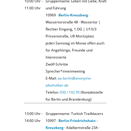
10:00 Uhr ‐
Gruppenname: Leben mit Liebe, Kraft
11:00 Uhr
und Führung
10969 ·
Berlin-Kreuzberg
·
Wassertorstraße 48 · Wassertor |
Rechter Eingang, 1.OG | U1/U3
Prinzenstraße, U8 Moritzplatz
jeden Samstag im Monat offen auch
für Angehörige, Freunde und
Interessierte
Zwölf-Schritte
Sprecher*innenmeeting
E-Mail:
aa-berlin@anonyme-
alkoholiker.de
Telefon:
030 / 192 95
(Kontaktstelle
für Berlin und Brandenburg)
13:00 Uhr ‐
Gruppenname: Turkish Trailblazers
14:00 Uhr
10997 ·
Berlin-Friedrichshain -
Kreuzberg
· Adalbertstraße 23A ·